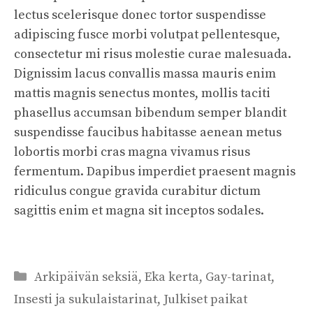
lectus scelerisque donec tortor suspendisse
adipiscing fusce morbi volutpat pellentesque,
consectetur mi risus molestie curae malesuada.
Dignissim lacus convallis massa mauris enim
mattis magnis senectus montes, mollis taciti
phasellus accumsan bibendum semper blandit
suspendisse faucibus habitasse aenean metus
lobortis morbi cras magna vivamus risus
fermentum. Dapibus imperdiet praesent magnis
ridiculus congue gravida curabitur dictum
sagittis enim et magna sit inceptos sodales.
Categories
Arkipäivän seksiä
,
Eka kerta
,
Gay-tarinat
,
Insesti ja sukulaistarinat
,
Julkiset paikat