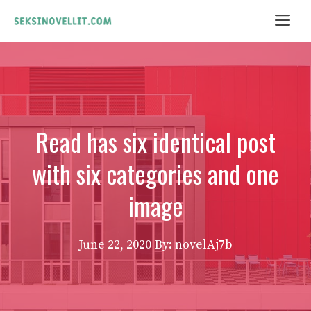
Skip
Me
to
content
Read has six identical post
with six categories and one
image
June 22, 2020
By: novelAj7b