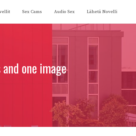
ellit
Sex Cams
Audio Sex
Lähetä Novelli
es and one image