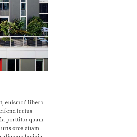
it, euismod libero
leifend lectus
la porttitor quam
auris eros etiam
o aliquam lacinia