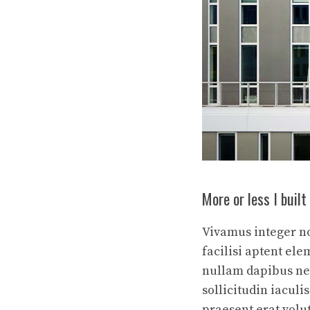
More or less I built
Vivamus integer non
facilisi aptent ele
nullam dapibus net
sollicitudin iacul
praesent erat volu