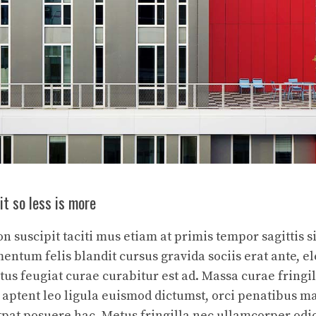
 it so less is more
 suscipit taciti mus etiam at primis tempor sagittis s
mentum felis blandit cursus gravida sociis erat ante, e
us feugiat curae curabitur est ad. Massa curae fringil
is aptent leo ligula euismod dictumst, orci penatibus m
tpat posuere hac. Metus fringilla nec ullamcorper odi