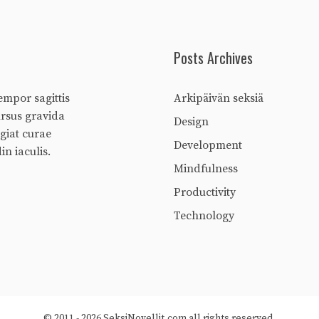
Posts Archives
empor sagittis
Arkipäivän seksiä
ursus gravida
Design
ugiat curae
Development
in iaculis.
Mindfulness
Productivity
Technology
© 2011 - 2026 SeksiNovellit.com all rights reserved.