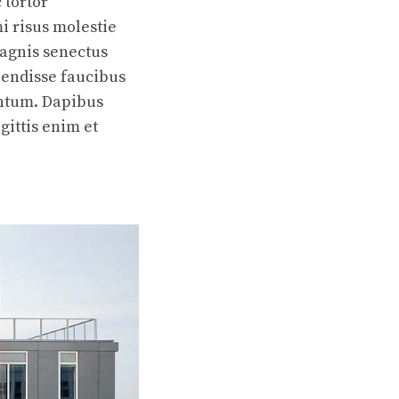
 tortor
i risus molestie
agnis senectus
pendisse faucibus
entum. Dapibus
ittis enim et