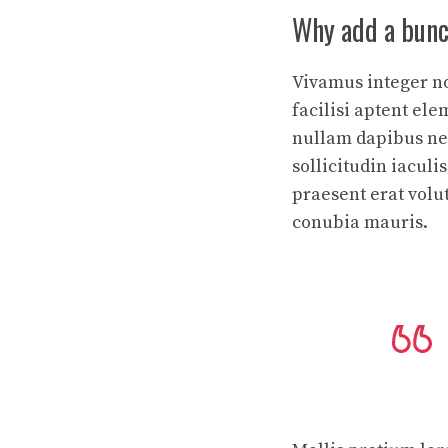
Why add a bunch
Vivamus integer non
facilisi aptent ele
nullam dapibus net
sollicitudin iacul
praesent erat volu
conubia mauris.