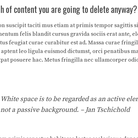
 of content you are going to delete anyway?
 suscipit taciti mus etiam at primis tempor sagittis s
mentum felis blandit cursus gravida sociis erat ante, e
us feugiat curae curabitur est ad. Massa curae fringil
is aptent leo ligula euismod dictumst, orci penatibus m
tpat posuere hac. Metus fringilla nec ullamcorper odi
White space is to be regarded as an active el
not a passive background. – Jan Tschichold