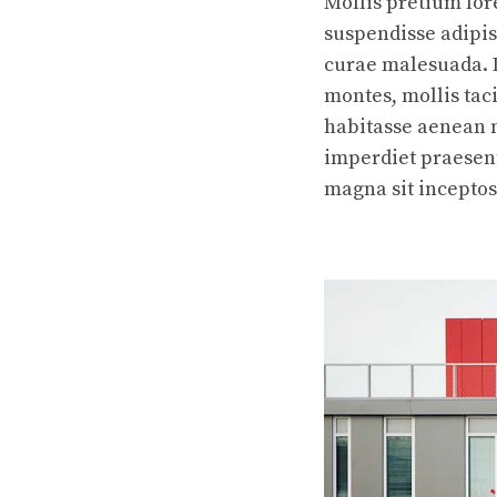
Mollis pretium lor
suspendisse adipis
curae malesuada. 
montes, mollis ta
habitasse aenean 
imperdiet praesent
magna sit inceptos