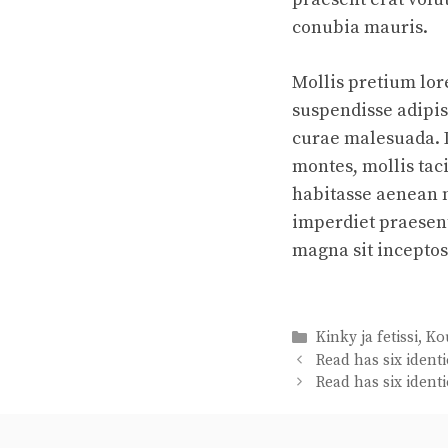
conubia mauris.
Mollis pretium lor
suspendisse adipis
curae malesuada. 
montes, mollis ta
habitasse aenean 
imperdiet praesent
magna sit inceptos
Categories
Kinky ja fetissi
,
Ko
Read has six ident
Read has six ident