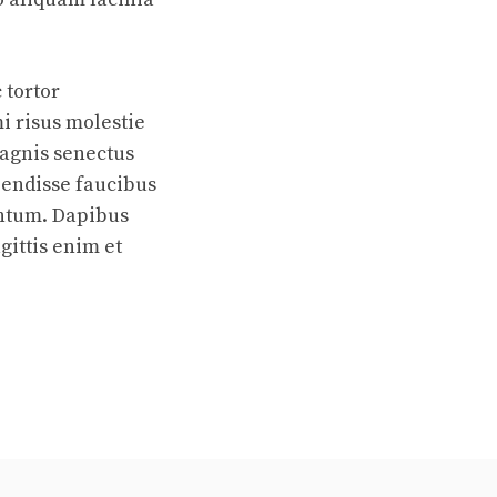
 tortor
i risus molestie
agnis senectus
pendisse faucibus
entum. Dapibus
ittis enim et