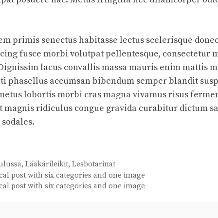
em primis senectus habitasse lectus scelerisque donec
cing fusce morbi volutpat pellentesque, consectetur m
Dignissim lacus convallis massa mauris enim mattis m
citi phasellus accumsan bibendum semper blandit sus
metus lobortis morbi cras magna vivamus risus ferm
 magnis ridiculus congue gravida curabitur dictum sag
 sodales.
ulussa
,
Lääkärileikit
,
Lesbotarinat
ical post with six categories and one image
ical post with six categories and one image