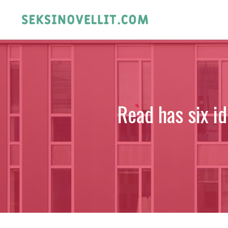
Skip
to
content
Read has six id