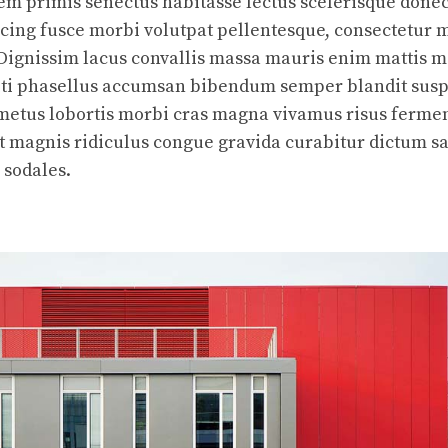
em primis senectus habitasse lectus scelerisque donec
cing fusce morbi volutpat pellentesque, consectetur m
Dignissim lacus convallis massa mauris enim mattis m
citi phasellus accumsan bibendum semper blandit sus
metus lobortis morbi cras magna vivamus risus ferm
 magnis ridiculus congue gravida curabitur dictum sag
 sodales.