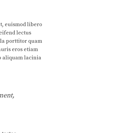
it, euismod libero
leifend lectus
la porttitor quam
auris eros etiam
o aliquam lacinia
ement,